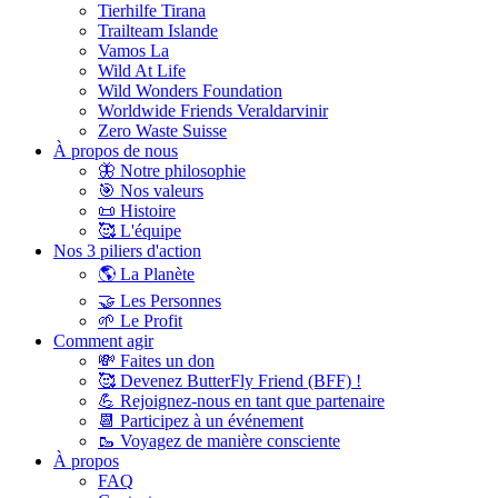
Tierhilfe Tirana
Trailteam Islande
Vamos La
Wild At Life
Wild Wonders Foundation
Worldwide Friends Veraldarvinir
Zero Waste Suisse
À propos de nous
🦋 Notre philosophie
🎯 Nos valeurs
📜 Histoire
🥰 L'équipe
Nos 3 piliers d'action
🌎 La Planète
🤝 Les Personnes
🌱 Le Profit
Comment agir
💸 Faites un don
🥰 Devenez ButterFly Friend (BFF) !
💪 Rejoignez-nous en tant que partenaire
📆 Participez à un événement
🥾 Voyagez de manière consciente
À propos
FAQ