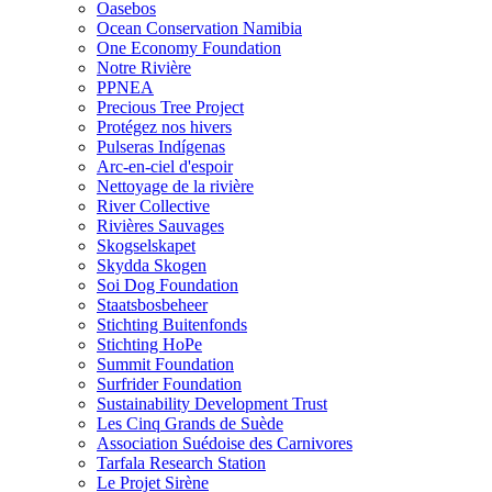
Oasebos
Ocean Conservation Namibia
One Economy Foundation
Notre Rivière
PPNEA
Precious Tree Project
Protégez nos hivers
Pulseras Indígenas
Arc-en-ciel d'espoir
Nettoyage de la rivière
River Collective
Rivières Sauvages
Skogselskapet
Skydda Skogen
Soi Dog Foundation
Staatsbosbeheer
Stichting Buitenfonds
Stichting HoPe
Summit Foundation
Surfrider Foundation
Sustainability Development Trust
Les Cinq Grands de Suède
Association Suédoise des Carnivores
Tarfala Research Station
Le Projet Sirène