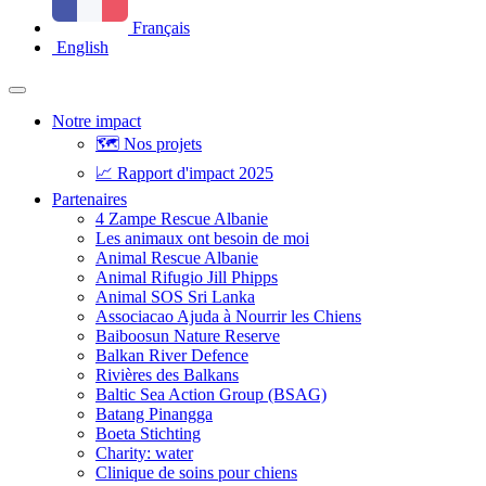
Français
English
Notre impact
🗺️ Nos projets
📈 Rapport d'impact 2025
Partenaires
4 Zampe Rescue Albanie
Les animaux ont besoin de moi
Animal Rescue Albanie
Animal Rifugio Jill Phipps
Animal SOS Sri Lanka
Associacao Ajuda à Nourrir les Chiens
Baiboosun Nature Reserve
Balkan River Defence
Rivières des Balkans
Baltic Sea Action Group (BSAG)
Batang Pinangga
Boeta Stichting
Charity: water
Clinique de soins pour chiens