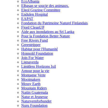
EcoAlbania
Elbasan se soucie des animaux.
Elgol Grazing Committee
Endulen Hospital
EAPAT
Fondation du Patrimoine Naturel Finlandais
Fjord CleanUP
Aide aux inondations au Sri Lanka
Pour la Fondation Better Nature
Free Rivers Fund
Greentripper
Habitat pour l'Humanité
Honnold Foundation
Join For Water
Lignaverda
Limitless Horizons Ixil
Amour pour la vie
Montagne Verte
Mooimakers
Mossy Earth
Mountain Riders
Natün Guatemala
Natur et Jeunesse
Naturvernforbundet
Nuru Foundation