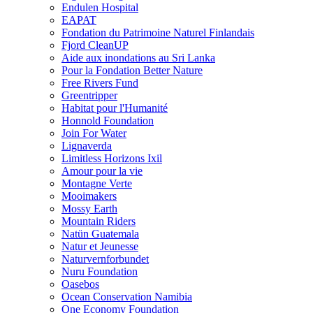
Endulen Hospital
EAPAT
Fondation du Patrimoine Naturel Finlandais
Fjord CleanUP
Aide aux inondations au Sri Lanka
Pour la Fondation Better Nature
Free Rivers Fund
Greentripper
Habitat pour l'Humanité
Honnold Foundation
Join For Water
Lignaverda
Limitless Horizons Ixil
Amour pour la vie
Montagne Verte
Mooimakers
Mossy Earth
Mountain Riders
Natün Guatemala
Natur et Jeunesse
Naturvernforbundet
Nuru Foundation
Oasebos
Ocean Conservation Namibia
One Economy Foundation