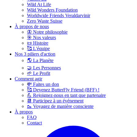
Wild At Life
Wild Wonders Foundation
Worldwide Friends Veraldarvinir
Zero Waste Suisse
À propos de nous
🦋 Notre philosophie
🎯 Nos valeurs
📜 Histoire
🥰 L'équipe
Nos 3 piliers d'action
🌎 La Planète
🤝 Les Personnes
🌱 Le Profit
Comment agir
💸 Faites un don
🥰 Devenez ButterFly Friend (BFF) !
💪 Rejoignez-nous en tant que partenaire
📆 Participez à un événement
🥾 Voyagez de manière consciente
À propos
FAQ
Contact