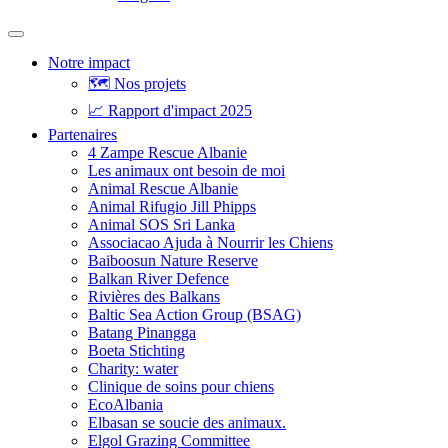
Notre impact
🗺️ Nos projets
📈 Rapport d'impact 2025
Partenaires
4 Zampe Rescue Albanie
Les animaux ont besoin de moi
Animal Rescue Albanie
Animal Rifugio Jill Phipps
Animal SOS Sri Lanka
Associacao Ajuda à Nourrir les Chiens
Baiboosun Nature Reserve
Balkan River Defence
Rivières des Balkans
Baltic Sea Action Group (BSAG)
Batang Pinangga
Boeta Stichting
Charity: water
Clinique de soins pour chiens
EcoAlbania
Elbasan se soucie des animaux.
Elgol Grazing Committee