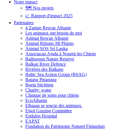
Notre impact
🗺️ Nos projets
📈 Rapport d'impact 2025
Partenaires
4 Zampe Rescue Albanie
Les animaux ont besoin de moi
Animal Rescue Albanie
Animal Rifugio Jill Phipps
Animal SOS Sri Lanka
Associacao Ajuda à Nourrir les Chiens
Baiboosun Nature Reserve
Balkan River Defence
Rivières des Balkans
Baltic Sea Action Group (BSAG)
Batang Pinangga
Boeta Stichting
Charity: water
Clinique de soins pour chiens
EcoAlbania
Elbasan se soucie des animaux.
Elgol Grazing Committee
Endulen Hospital
EAPAT
Fondation du Patrimoine Naturel Finlandais