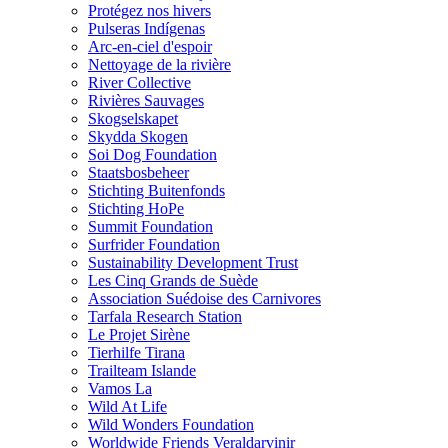
Protégez nos hivers
Pulseras Indígenas
Arc-en-ciel d'espoir
Nettoyage de la rivière
River Collective
Rivières Sauvages
Skogselskapet
Skydda Skogen
Soi Dog Foundation
Staatsbosbeheer
Stichting Buitenfonds
Stichting HoPe
Summit Foundation
Surfrider Foundation
Sustainability Development Trust
Les Cinq Grands de Suède
Association Suédoise des Carnivores
Tarfala Research Station
Le Projet Sirène
Tierhilfe Tirana
Trailteam Islande
Vamos La
Wild At Life
Wild Wonders Foundation
Worldwide Friends Veraldarvinir