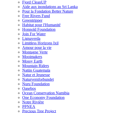
Fjord CleanUP
Aide aux inondations au Sri Lanka
Pour la Fondation Better Nature
Free Rivers Fund
Greentripper
Habitat pour l'Humanité
Honnold Foundation
Join For Water
Lignaverda
Limitless Horizons Ixil
Amour pour la vie
Montagne Verte
Mooimakers
Mossy Earth
Mountain Riders
Natün Guatemala
Natur et Jeunesse
Naturvernforbundet
Nuru Foundation
Oasebos
Ocean Conservation Namibia
One Economy Foundation
Notre Rivière
PPNEA
Precious Tree Project