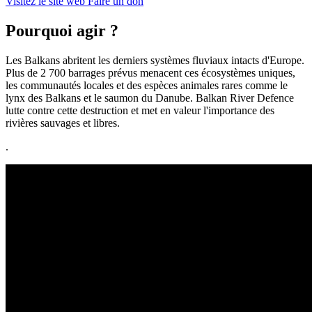
Visitez le site web
Faire un don
Pourquoi agir ?
Les Balkans abritent les derniers systèmes fluviaux intacts d'Europe.
Plus de 2 700 barrages prévus menacent ces écosystèmes uniques,
les communautés locales et des espèces animales rares comme le
lynx des Balkans et le saumon du Danube. Balkan River Defence
lutte contre cette destruction et met en valeur l'importance des
rivières sauvages et libres.
.