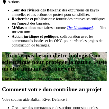
Actions
Tour des rivières des Balkans
: des excursions en kayak
annuelles et des actions de protest pour sensibiliser.
Recherche et publications
: fournir des preuves scientifiques
sur l'impact des barrages.
Médias et documentaires
: comme
The Undamaged
, un film
sur leur lutte.
Action juridique et politique
: collaboration avec les
communautés locales et les ONG pour arrêter les projets de
construction de barrages.
« Tu n'as pas besoin d'être biologiste ou
scientifique pour protéger la nature. Juste
un être humain avec une voix. »
Rok
Rozman
– fondateur de Balkan River Defence
Comment votre don contribue au projet
Votre soutien aide Balkan River Defence à :
Organiser des campagnes et des actions pour stopper les