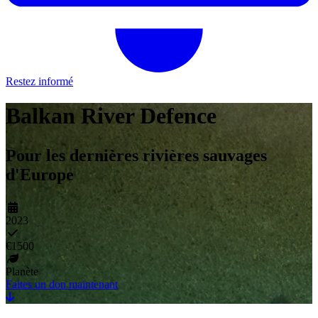
Restez informé
Balkan River Defence
Pour les dernières rivières sauvages
d'Europe
2023
€1500
Planète
Faites un don maintenant