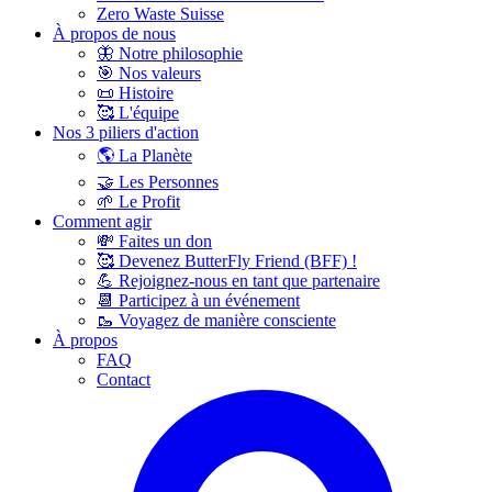
Zero Waste Suisse
À propos de nous
🦋 Notre philosophie
🎯 Nos valeurs
📜 Histoire
🥰 L'équipe
Nos 3 piliers d'action
🌎 La Planète
🤝 Les Personnes
🌱 Le Profit
Comment agir
💸 Faites un don
🥰 Devenez ButterFly Friend (BFF) !
💪 Rejoignez-nous en tant que partenaire
📆 Participez à un événement
🥾 Voyagez de manière consciente
À propos
FAQ
Contact