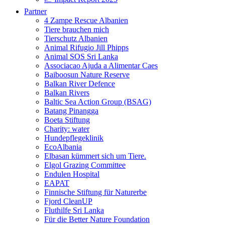
Partner
4 Zampe Rescue Albanien
Tiere brauchen mich
Tierschutz Albanien
Animal Rifugio Jill Phipps
Animal SOS Sri Lanka
Associacao Ajuda a Alimentar Caes
Baiboosun Nature Reserve
Balkan River Defence
Balkan Rivers
Baltic Sea Action Group (BSAG)
Batang Pinangga
Boeta Stiftung
Charity: water
Hundepflegeklinik
EcoAlbania
Elbasan kümmert sich um Tiere.
Elgol Grazing Committee
Endulen Hospital
EAPAT
Finnische Stiftung für Naturerbe
Fjord CleanUP
Fluthilfe Sri Lanka
Für die Better Nature Foundation