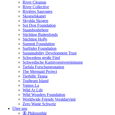
River Cleanup
River Collective
Rivières Sauvages
Skogselskapet
Skydda Skogen
Soi Dog Foundation
Staatsbosbeheer
Stichting Buitenfonds
Stichting HoPe
Summit Foundation
Surfrider Foundation
Sustainability Development Trust
Schwedens große Fünf
Schwedische Karnivorenvereinigung
Tarfala Forschungsstation
The Mermaid Project
Tierhilfe Tirana
Trailteam Island
Vamos La
Wild At Life
Wild Wonders Foundation
Worldwide Friends Veraldarvinir
Zero Waste Schweiz
Über uns
🦋 Philosophie