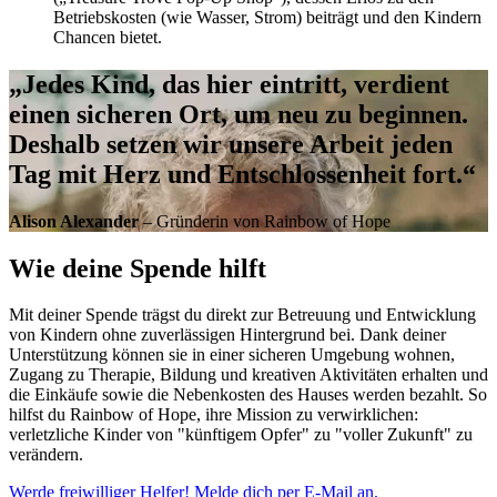
Betriebskosten (wie Wasser, Strom) beiträgt und den Kindern
Chancen bietet.
„Jedes Kind, das hier eintritt, verdient
einen sicheren Ort, um neu zu beginnen.
Deshalb setzen wir unsere Arbeit jeden
Tag mit Herz und Entschlossenheit fort.“
Alison Alexander
– Gründerin von Rainbow of Hope
Wie deine Spende hilft
Mit deiner Spende trägst du direkt zur Betreuung und Entwicklung
von Kindern ohne zuverlässigen Hintergrund bei. Dank deiner
Unterstützung können sie in einer sicheren Umgebung wohnen,
Zugang zu Therapie, Bildung und kreativen Aktivitäten erhalten und
die Einkäufe sowie die Nebenkosten des Hauses werden bezahlt. So
hilfst du Rainbow of Hope, ihre Mission zu verwirklichen:
verletzliche Kinder von "künftigem Opfer" zu "voller Zukunft" zu
verändern.
Werde freiwilliger Helfer!
Melde dich per E-Mail an.