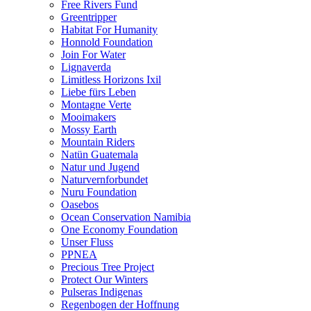
Free Rivers Fund
Greentripper
Habitat For Humanity
Honnold Foundation
Join For Water
Lignaverda
Limitless Horizons Ixil
Liebe fürs Leben
Montagne Verte
Mooimakers
Mossy Earth
Mountain Riders
Natün Guatemala
Natur und Jugend
Naturvernforbundet
Nuru Foundation
Oasebos
Ocean Conservation Namibia
One Economy Foundation
Unser Fluss
PPNEA
Precious Tree Project
Protect Our Winters
Pulseras Indigenas
Regenbogen der Hoffnung